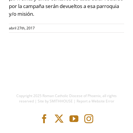
por la campaña serán devueltos a esa parroquia
y/o misión.
abril 27th, 2017
Copyright 2025
Roman Catholic Diocese of Phoenix
, all rights
reserved | Site by
SMITHHOUSE
|
Report a Website Error
Facebook
X
YouTube
Instagram