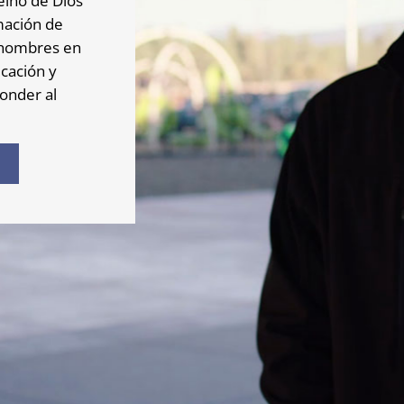
eino de Dios
mación de
 hombres en
ucación y
onder al