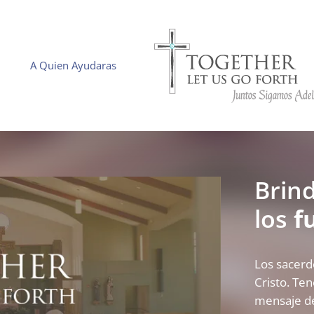
A Quien Ayudaras
Brin
los
f
Los sacerd
Cristo. Te
mensaje de