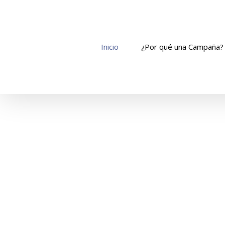
Skip
to
content
Inicio
¿Por qué una Campaña?
Nuestra resp