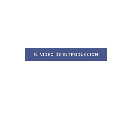
Iglesia
a campaña audaz de la Diócesis de Phoe
EL VIDEO DE INTRODUCCIÓN